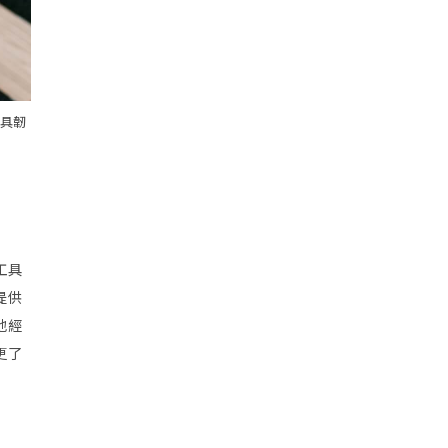
具韌
工具
提供
地經
更了