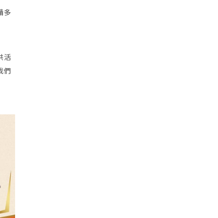
備多
供活
我們