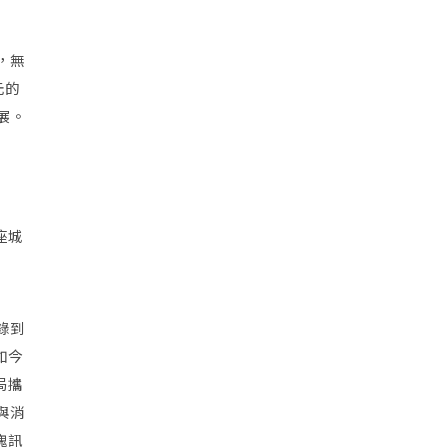
，無
元的
展。
座城
錄到
如今
局攜
與消
塊訊