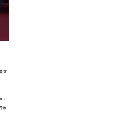
經濟
中，
的永