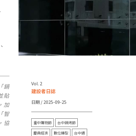
治
、
Vol. 2
「鍋
建設者日誌
並貼
日期 / 2025-09-25
，加
「智
臺中購物節
台中鍋烤節
，協
慶典經濟
數位轉型
台中通