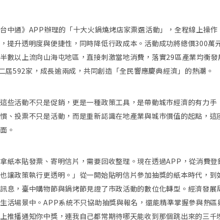
台中通》APP辦理的「十大火鍋燒烤店家票選活動」，全程線上操作
，提升透明度與便捷性，同時降低行政成本。活動成功將總價300萬
半數以上流向山海屯地區，直接刺激當地消費，落實29區產業均衡發
第二屆592家，成長逾兩成，共同創造「全民響應慶典經濟」的熱潮。
這些活動不只是促銷，更是一種政策工具，是帶動城市經濟的有力手
慣、投票不只是活動，而是重新認識在地產業與城市價值的起點，這
面。
拿紙本貼發票、寄明信片，需要回收整理。現在透過APP，從消費登
也讓政策執行更透明。」從一開始貼明信片參加抽獎的紙本時代，到
訊息，臺中購物節與鍋烤節見證了市政活動的數位化轉型。經濟發展
生活場景中。APP系統不只協助抽獎與報名，還能精準掌握參與熱區
上推播通知你中獎，連我自己都常期待哪天能收到那個跳出來的三千